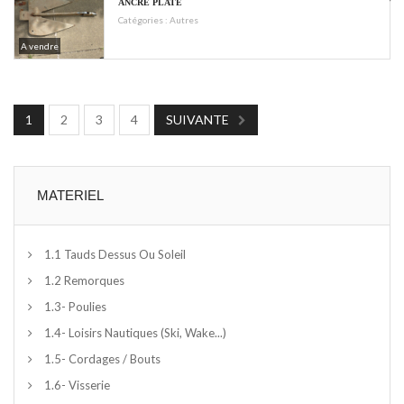
ANCRE PLATE
Catégories :
Autres
A vendre
1
2
3
4
SUIVANTE
MATERIEL
1.1 Tauds Dessus Ou Soleil
1.2 Remorques
1.3- Poulies
1.4- Loisirs Nautiques (ski, Wake...)
1.5- Cordages / Bouts
1.6- Visserie