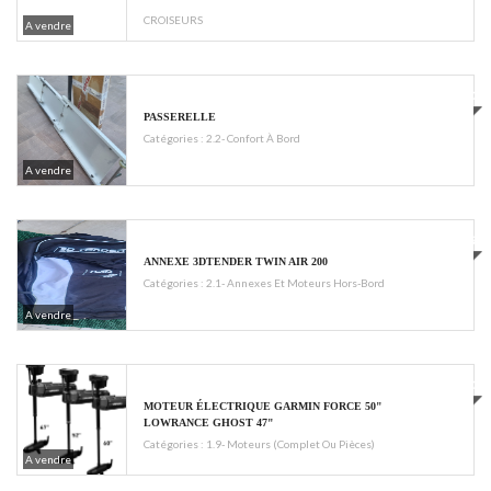
CROISEURS
A vendre
€250
PASSERELLE
Catégories :
2.2- Confort À Bord
A vendre
€399
ANNEXE 3DTENDER TWIN AIR 200
Catégories :
2.1- Annexes Et Moteurs Hors-Bord
A vendre
€2800
MOTEUR ÉLECTRIQUE GARMIN FORCE 50"
LOWRANCE GHOST 47"
Catégories :
1.9- Moteurs (complet Ou Pièces)
A vendre