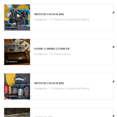
6500€
MOTEUR COUACH BD2
Catégories :
1.9- Moteurs (complet Ou Pièces)
A vendre
€500
SONDE GARMIN GT50M-TH
Catégories :
1.7- Electronique
A vendre
7000€
MOTEUR COUACH BD2
Catégories :
1.9- Moteurs (complet Ou Pièces)
A vendre
€40