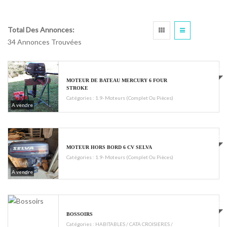
Total Des Annonces:
34 Annonces Trouvées
€950
MOTEUR DE BATEAU MERCURY 6 FOUR
STROKE
Catégories :
1.9- Moteurs (complet Ou Pièces)
A vendre
€500
MOTEUR HORS BORD 6 CV SELVA
Catégories :
1.9- Moteurs (complet Ou Pièces)
A vendre
€400
BOSSOIRS
Catégories :
HABITABLES / CATA CROISIERES /