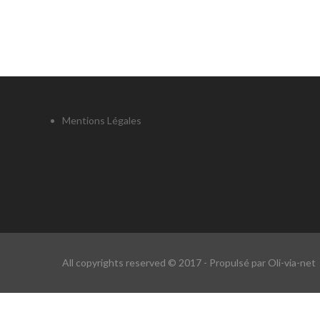
Mentions Légales
All copyrights reserved © 2017 - Propulsé par Oli-via-net