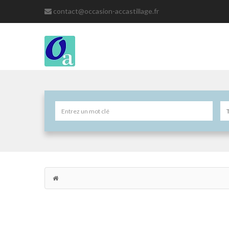
contact@occasion-accastillage.fr