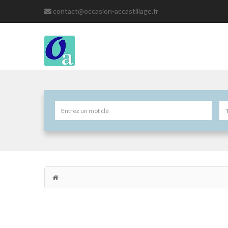
contact@occasion-accastillage.fr