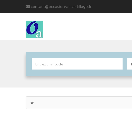
contact@occasion-accastillage.fr