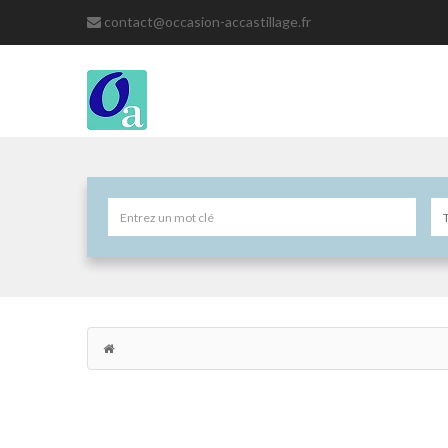
contact@occasion-accastillage.fr