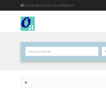
contact@occasion-accastillage.fr