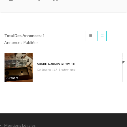
Total Des Annonces:
1
Annonces Publiées
€500
SONDE GARMIN GT50M-TH
Catégories :
1.7- Electronique
A vendre
Mentions Légales