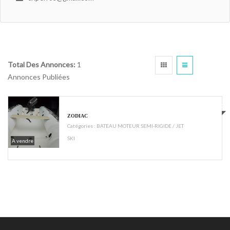
Total Des Annonces:
1
Annonces Publiées
€1700
ZODIAC
Catégories :
BATEAU MOTEUR SEMI-RIGIDE / JET
SKI
A vendre