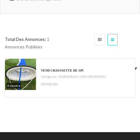
Total Des Annonces:
1
Annonces Publiées
€150
VEND CHAUSSETTE DE SPI
Catégories :
HABITABLES / CATA CROISIERES /
CROISEURS
A vendre