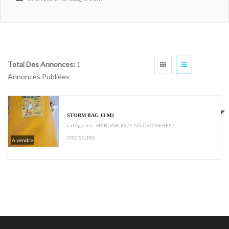
Total Des Annonces:
1
Annonces Publiées
€1350
STORM BAG 13 M2
Catégories :
HABITABLES / CATA CROISIERES /
CROISEURS
A vendre