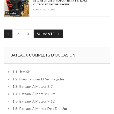
SLIGHTLY USED YAMAHA 115HP 4-STROKE
OUTBOARD MOTOR ENGINE
Catégories :
Autre
A vendre
1
2
3
SUIVANTE
BATEAUX COMPLETS D'OCCASION
1.1- Jets Ski
1.2- Pneumatiques Et Semi-Rigides
1.3- Bateaux À Moteur 3-7m
1.4- Bateaux À Moteur 7-9m
1.5- Bateaux À Moteur 9-12m
1.6- Bateaux À Moteur De + De 12m