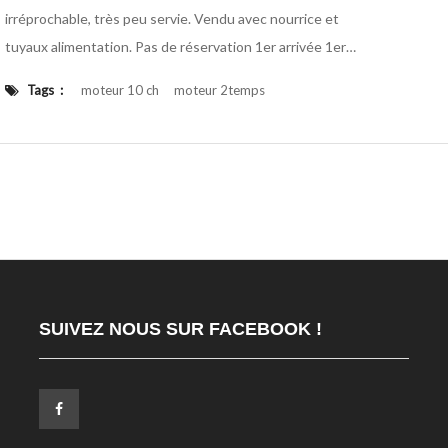
irréprochable, très peu servie. Vendu avec nourrice et
tuyaux alimentation. Pas de réservation 1er arrivée 1er
servi
Tags :
moteur 10 ch
moteur 2temps
Moteur bateau
yamaha
SUIVEZ NOUS SUR FACEBOOK !