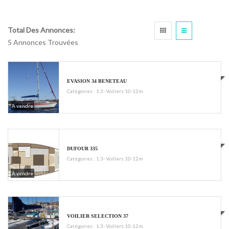
Total Des Annonces:
5 Annonces Trouvées
€39000
EVASION 34 BENETEAU
Catégories :
1.3- Voiliers 10-12m
A vendre
€72000
DUFOUR 335
Catégories :
1.3- Voiliers 10-12m
A vendre
€22000
VOILIER SELECTION 37
Catégories :
1.3- Voiliers 10-12m