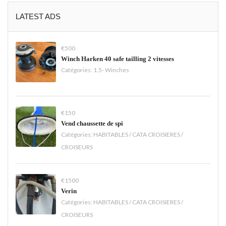
LATEST ADS
€500
Winch Harken 40 safe tailling 2 vitesses
Catégories:
1.5- Winches
€150
Vend chaussette de spi
Catégories:
HABITABLES / CATA CROISIERES /
CROISEURS
€1500
Verin
Catégories:
HABITABLES / CATA CROISIERES /
CROISEURS