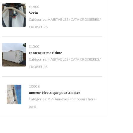
€1500
Verin
Catégories:
HABITABLES / CATA CROISIERES /
CROISEURS
€1500
conteneur maritime
Catégories:
HABITABLES / CATA CROISIERES /
CROISEURS
1000 €
moteur électrique pour annexe
Catégories:
2.7- Annexes et moteurs hors-
bord