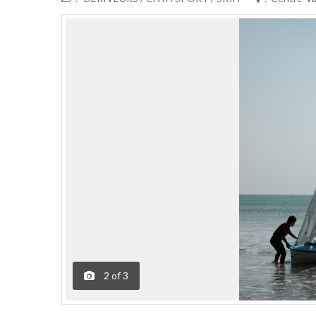
2
of
3