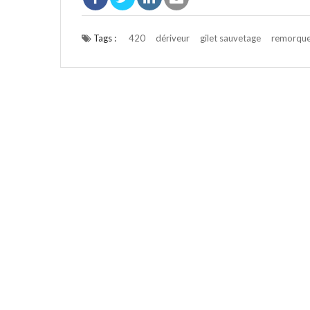
Tags :
420
dériveur
gilet sauvetage
remorqu