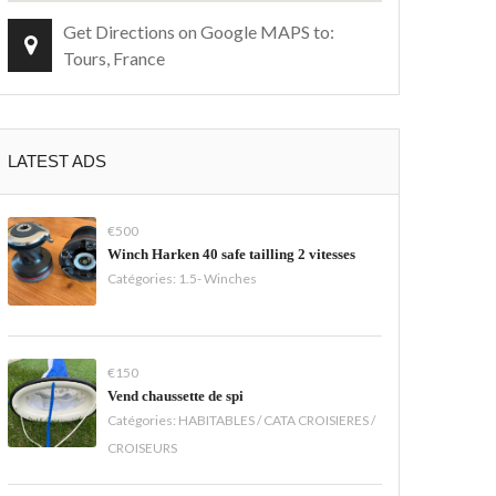
Get Directions on Google MAPS to:
Tours, France
LATEST ADS
€500
Winch Harken 40 safe tailling 2 vitesses
Catégories:
1.5- Winches
€150
Vend chaussette de spi
Catégories:
HABITABLES / CATA CROISIERES /
CROISEURS