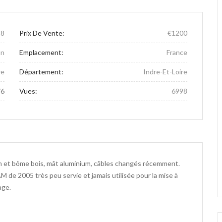
18
Prix De Vente:
€1200
on
Emplacement:
France
re
Département:
Indre-Et-Loire
76
Vues:
6998
ran et bôme bois, mât aluminium, câbles changés récemment.
M de 2005 très peu servie et jamais utilisée pour la mise à
age.