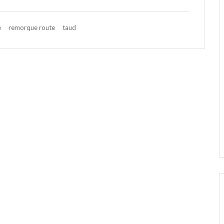
e
remorque route
taud