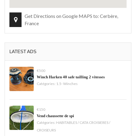
Get Directions on Google MAPS to: Cerbère,
France
LATEST ADS
€500
Winch Harken 40 safe tailling 2 vitesses
Catégories:
1.5- Winches
€150
Vend chaussette de spi
Catégories:
HABITABLES / CATA CROISIERES /
CROISEURS