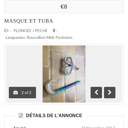
€8
MASQUE ET TUBA
:
PLONGEE / PECHE
:
Languedoc-Roussillon-Midi-Pyrénées
2
of
2
Précédente
Suivante
DÉTAILS DE L'ANNONCE
Ajouté:
24 Novembre 2017