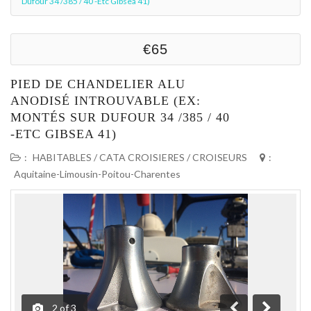
Dufour 34 /385 / 40 -etc Gibsea 41)
€65
PIED DE CHANDELIER ALU
ANODISÉ INTROUVABLE (EX:
MONTÉS SUR DUFOUR 34 /385 / 40
-ETC GIBSEA 41)
:
HABITABLES / CATA CROISIERES / CROISEURS
:
Aquitaine-Limousin-Poitou-Charentes
2
of
3