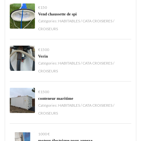
€150
Vend chaussette de spi
Catégories:
HABITABLES / CATA CROISIERES /
CROISEURS
€1500
Verin
Catégories:
HABITABLES / CATA CROISIERES /
CROISEURS
€1500
conteneur maritime
Catégories:
HABITABLES / CATA CROISIERES /
CROISEURS
1000 €
moteur électrique pour annexe