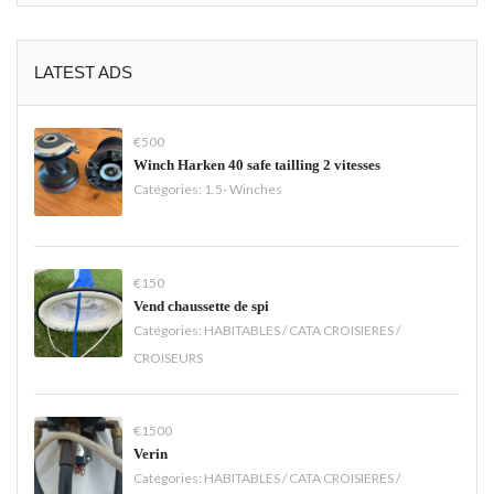
LATEST ADS
€500
Winch Harken 40 safe tailling 2 vitesses
Catégories:
1.5- Winches
€150
Vend chaussette de spi
Catégories:
HABITABLES / CATA CROISIERES /
CROISEURS
€1500
Verin
Catégories:
HABITABLES / CATA CROISIERES /