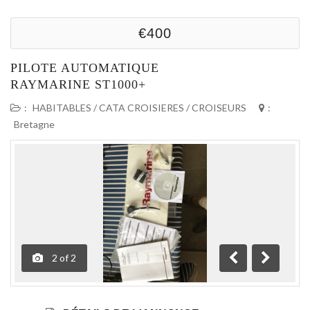
€400
PILOTE AUTOMATIQUE
RAYMARINE ST1000+
:
HABITABLES / CATA CROISIERES / CROISEURS
:
Bretagne
2
of
2
Précédente
Suivante