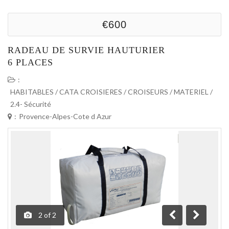
€600
RADEAU DE SURVIE HAUTURIER
6 PLACES
:
HABITABLES / CATA CROISIERES / CROISEURS
/
MATERIEL
/
2.4- Sécurité
:
Provence-Alpes-Cote d Azur
2
of
2