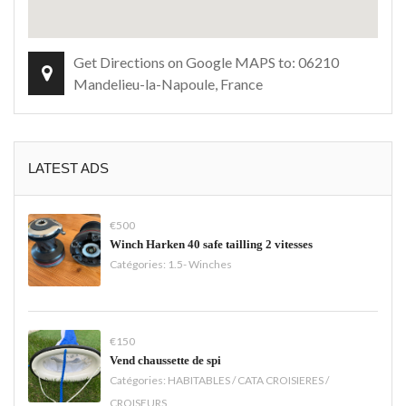
Get Directions on Google MAPS to: 06210
Mandelieu-la-Napoule, France
LATEST ADS
€500
Winch Harken 40 safe tailling 2 vitesses
Catégories:
1.5- Winches
€150
Vend chaussette de spi
Catégories:
HABITABLES / CATA CROISIERES /
CROISEURS