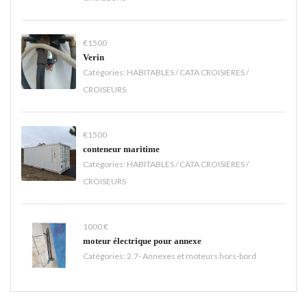
€1500
Verin
Catégories:
HABITABLES / CATA CROISIERES /
CROISEURS
€1500
conteneur maritime
Catégories:
HABITABLES / CATA CROISIERES /
CROISEURS
1000 €
moteur électrique pour annexe
Catégories:
2.7- Annexes et moteurs hors-bord