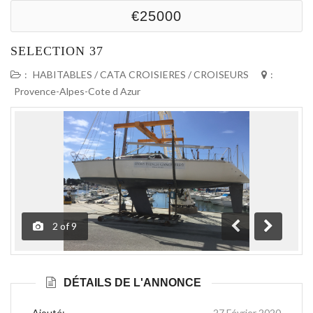
€25000
SELECTION 37
:
HABITABLES / CATA CROISIERES / CROISEURS
:
Provence-Alpes-Cote d Azur
2
of
9
Précédente
Suivante
DÉTAILS DE L'ANNONCE
Ajouté:
27 Février 2020