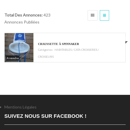
Total Des Annonces:
423
Annonces Publiées
€195
CHAUSSETTE À SPINNAKER
Catégories :
HABITABLES / CATA CROISIERES /
CROISEURS
A vendre
Mentions Légales
SUIVEZ NOUS SUR FACEBOOK !