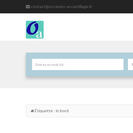
contact@occasion-accastillage.fr
Étiquette : in bord