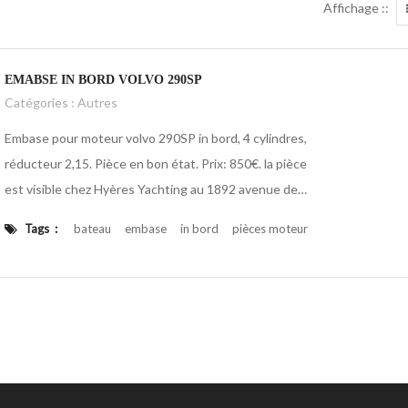
Affichage ::
EMABSE IN BORD VOLVO 290SP
Catégories :
Autres
Embase pour moteur volvo 290SP in bord, 4 cylindres,
réducteur 2,15. Pièce en bon état. Prix: 850€. la pièce
est visible chez Hyères Yachting au 1892 avenue de
l’aéroport 83400 Hyères, tél : 06 68 66 61 24. Hyères
Tags :
bateau
embase
in bord
pièces moteur
yachting HYERESYACHTING.FR
volvo