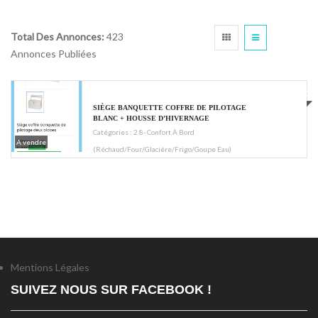
Total Des Annonces:
423
Annonces Publiées
€200
SIÈGE BANQUETTE COFFRE DE PILOTAGE
BLANC + HOUSSE D’HIVERNAGE
Catégories :
2.8- Confort À Bord
A vendre
(réchaud/four/glacière/frigo/goupe Eau)
Mentions Légales
SUIVEZ NOUS SUR FACEBOOK !