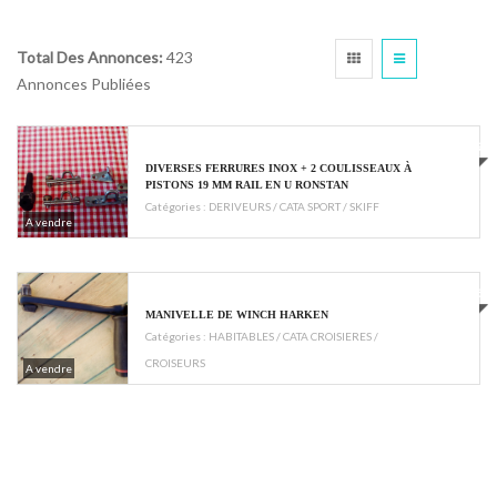
Total Des Annonces:
423
Annonces Publiées
€19
DIVERSES FERRURES INOX + 2 COULISSEAUX À
PISTONS 19 MM RAIL EN U RONSTAN
Catégories :
DERIVEURS / CATA SPORT / SKIFF
A vendre
€45
MANIVELLE DE WINCH HARKEN
Catégories :
HABITABLES / CATA CROISIERES /
CROISEURS
A vendre