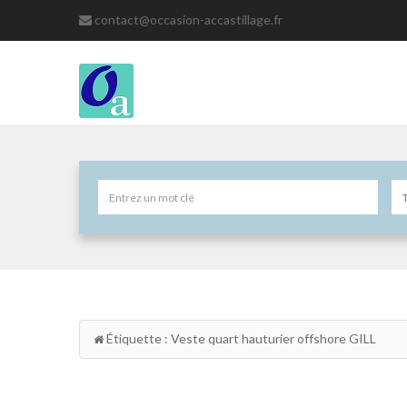
contact@occasion-accastillage.fr
Étiquette : Veste quart hauturier offshore GILL