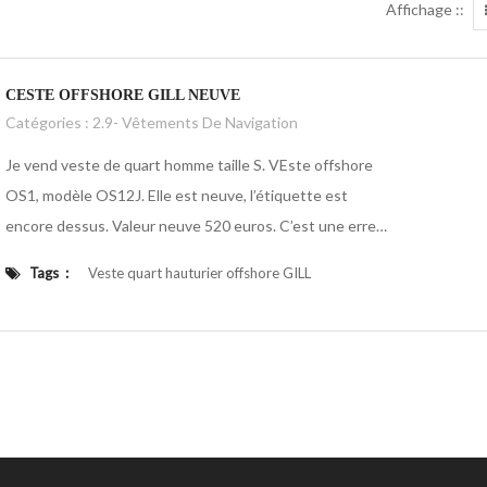
Affichage ::
CESTE OFFSHORE GILL NEUVE
Catégories :
2.9- Vêtements De Navigation
Je vend veste de quart homme taille S. VEste offshore
OS1, modèle OS12J. Elle est neuve, l’étiquette est
encore dessus. Valeur neuve 520 euros. C’est une erreur
de taille, c’est pourquoi je la vend. Je la laisse à 420
Tags :
Veste quart hauturier offshore GILL
euros.