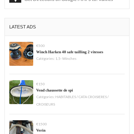
LATEST ADS
€500
Winch Harken 40 safe tailling 2 vitesses
Catégories:
1.5- Winches
€150
Vend chaussette de spi
Catégories:
HABITABLES / CATA CROISIERES /
CROISEURS
€1500
Verin