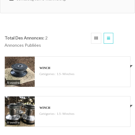
Total Des Annonces:
2
Annonces Publiées
€800
WINCH
Catégories :
1.5- Winches
A vendre
€1200
WINCH
Catégories :
1.5- Winches
A vendre