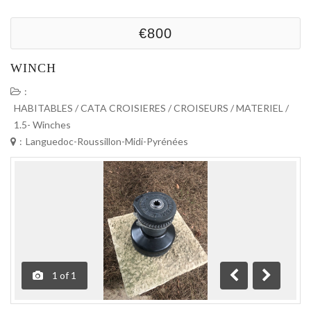
€800
WINCH
:
HABITABLES / CATA CROISIERES / CROISEURS
/
MATERIEL
/
1.5- Winches
:
Languedoc-Roussillon-Midi-Pyrénées
1
of
1
Précédente
Suivante