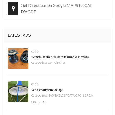
Get Directions on Google MAPS to: CAP
D'AGDE
LATEST ADS
€500
Winch Harken 40 safe tailling 2 vitesses
Catégories:
1.5- Winches
€150
Vend chaussette de spi
Catégories:
HABITABLES / CATA CROISIERES /
CROISEURS