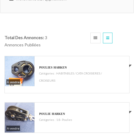
Total Des Annonces:
3
Annonces Publiées
€500
POULIES HARKEN
Catégories :
HABITABLES / CATA CROISIERES /
CROISEURS
A vendre
€150
POULIE HARKEN
Catégories :
1.8- Poulies
A vendre