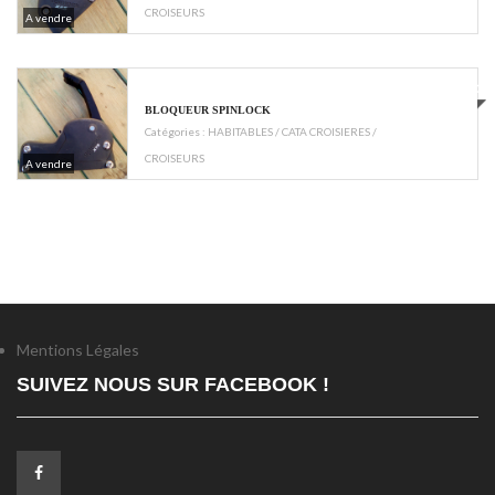
CROISEURS
A vendre
€60
BLOQUEUR SPINLOCK
Catégories :
HABITABLES / CATA CROISIERES /
CROISEURS
A vendre
Mentions Légales
SUIVEZ NOUS SUR FACEBOOK !