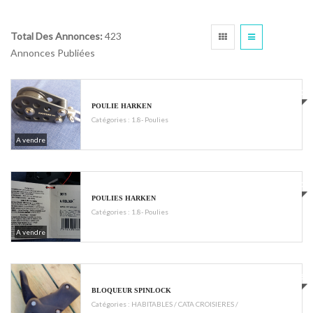
Total Des Annonces:
423
Annonces Publiées
€150
POULIE HARKEN
Catégories :
1.8- Poulies
A vendre
€500
POULIES HARKEN
Catégories :
1.8- Poulies
A vendre
€45
BLOQUEUR SPINLOCK
Catégories :
HABITABLES / CATA CROISIERES /