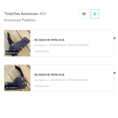
Total Des Annonces:
423
Annonces Publiées
€45
BLOQUEUR SPINLOCK
Catégories :
HABITABLES / CATA CROISIERES /
CROISEURS
A vendre
€60
BLOQUEUR SPINLOCK
Catégories :
HABITABLES / CATA CROISIERES /
CROISEURS
A vendre