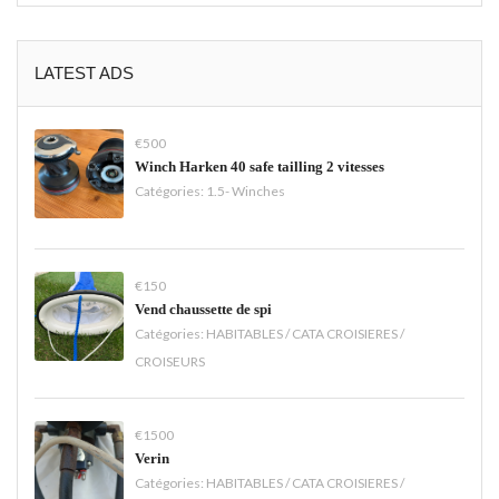
LATEST ADS
€500
Winch Harken 40 safe tailling 2 vitesses
Catégories:
1.5- Winches
€150
Vend chaussette de spi
Catégories:
HABITABLES / CATA CROISIERES /
CROISEURS
€1500
Verin
Catégories:
HABITABLES / CATA CROISIERES /