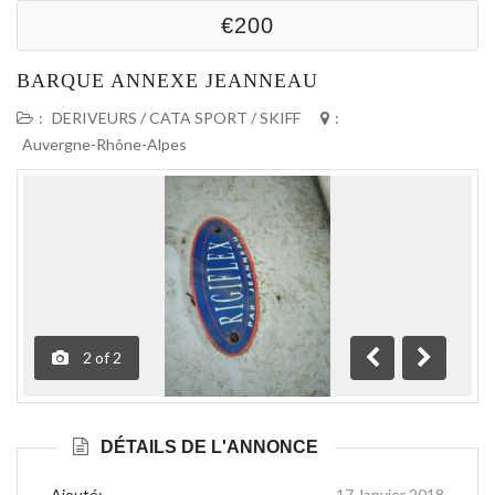
€200
BARQUE ANNEXE JEANNEAU
:
DERIVEURS / CATA SPORT / SKIFF
:
Auvergne-Rhône-Alpes
2
of
2
Précédente
Suivante
DÉTAILS DE L'ANNONCE
Ajouté:
17 Janvier 2018