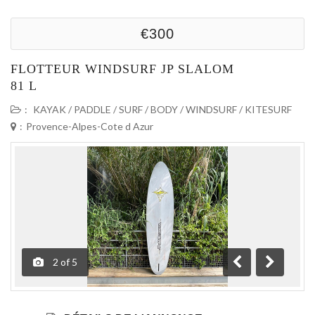
€300
FLOTTEUR WINDSURF JP SLALOM
81 L
:
KAYAK / PADDLE / SURF / BODY / WINDSURF / KITESURF
:
Provence-Alpes-Cote d Azur
2
of
5
Précédente
Suivante