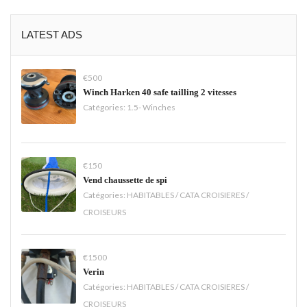
LATEST ADS
€500
Winch Harken 40 safe tailling 2 vitesses
Catégories:
1.5- Winches
€150
Vend chaussette de spi
Catégories:
HABITABLES / CATA CROISIERES /
CROISEURS
€1500
Verin
Catégories:
HABITABLES / CATA CROISIERES /
CROISEURS