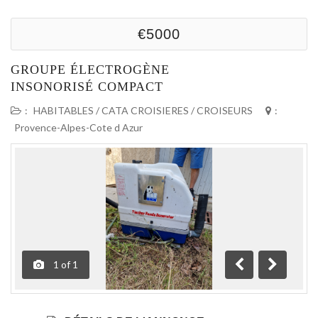
€5000
GROUPE ÉLECTROGÈNE
INSONORISÉ COMPACT
:
HABITABLES / CATA CROISIERES / CROISEURS
:
Provence-Alpes-Cote d Azur
1
of
1
Précédente
Suivante