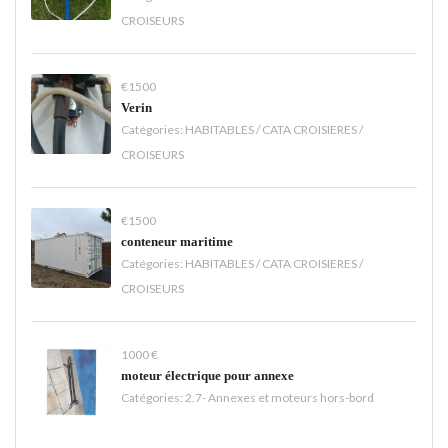
CROISEURS
€1500
Verin
Catégories:
HABITABLES / CATA CROISIERES /
CROISEURS
€1500
conteneur maritime
Catégories:
HABITABLES / CATA CROISIERES /
CROISEURS
1000 €
moteur électrique pour annexe
Catégories:
2.7- Annexes et moteurs hors-bord