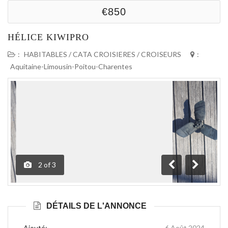
€850
HÉLICE KIWIPRO
:
HABITABLES / CATA CROISIERES / CROISEURS
:
Aquitaine-Limousin-Poitou-Charentes
3
of
3
Précédente
Suivante
DÉTAILS DE L'ANNONCE
Ajouté:
6 Août 2024